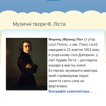
Головна
Нотна грамота
Музичні твори Ф. Ліста
Методичні роботи
(з угор.
Ференц (Франц) Ліст
Музичний словник
Liszt Ferenc
, з нім.
Franz Liszt
)
народився 22 жовтня 1811 року
Рекомендуємо
в угорському селі Доборьян, у
сім’ї Адама Ліста – доглядача
кошари в маєтку князя
Естергазі, музиканта-аматора,
який спрямовував перші
заняття свого сина на
фортепіано.
Біографія композитора…