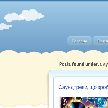
Головна
Нотна
Posts found under: с
Саундтреки, що зро