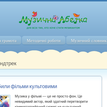
 грамота
Методичні роботи
Музичний словник
аундтрек
били фільми культовими
Музика у фільмі — це не просто фон. Це
невидимий актор, який здатний перетворити
кінематографічний сюжет на культурний