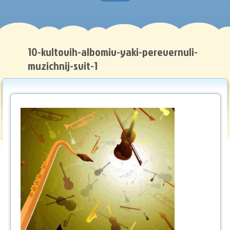
Головна
Нотна грамота
10-kultovih-albomiv-yaki-perevernuli-
muzichnij-svit-1
Методичні роботи
Музичний словник
Рекомендуємо