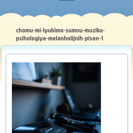
Головна
Нотна грамота
chomu-mi-lyubimo-sumnu-muziku-
psihologiya-melanholijnih-pisen-1
Методичні роботи
Музичний словник
Рекомендуємо