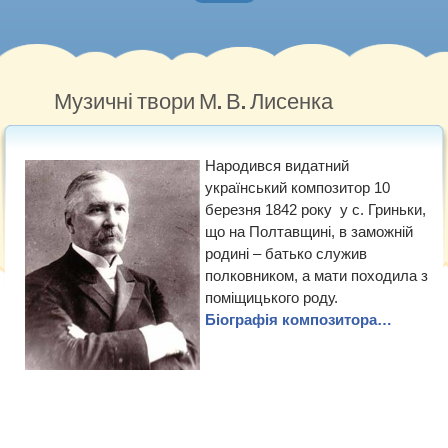
Головна
Нотна грамота
Музичні твори М. В. Лисенка
Методичні роботи
Народився видатний
Музичний словник
український композитор 10
березня 1842 року у с. Гриньки,
Рекомендуємо
що на Полтавщині, в заможній
родині – батько служив
полковником, а мати походила з
поміщицького роду.
Біографія композитора…