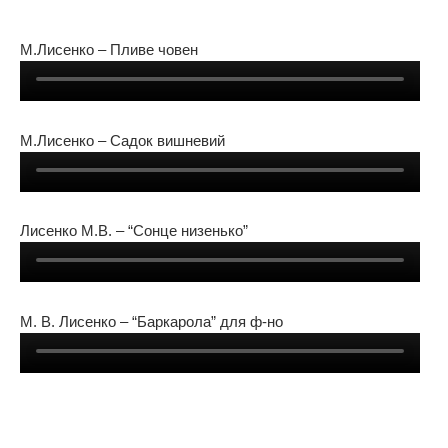
М.Лисенко – Пливе човен
М.Лисенко – Садок вишневий
Лисенко М.В. – “Сонце низенько”
М. В. Лисенко – “Баркарола” для ф-но