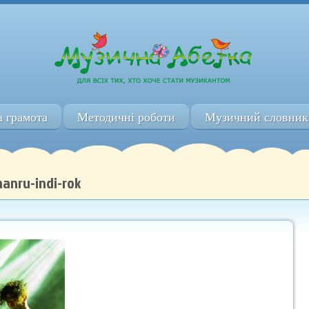
 грамота
Методичні роботи
Музичний словник
hanru-indi-rok