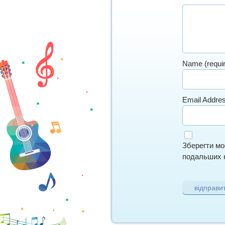
Name (requi
Email Addres
Зберегти моє
подальших к