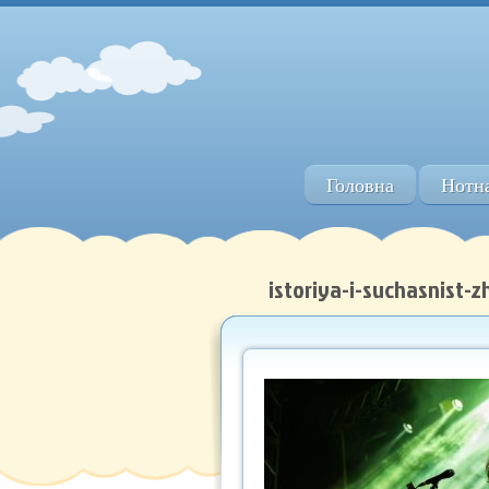
Головна
Нотна
istoriya-i-suchasnist-z