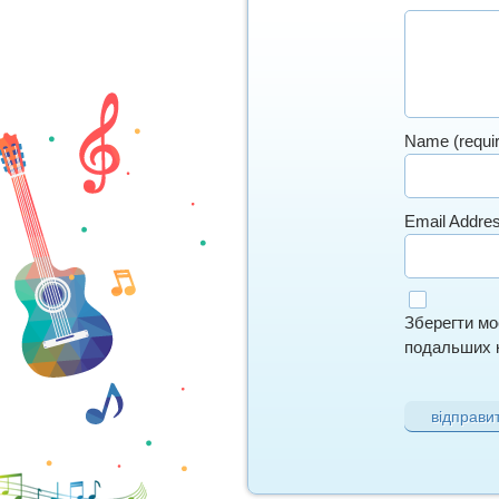
Name (requi
Email Addres
Зберегти моє
подальших к