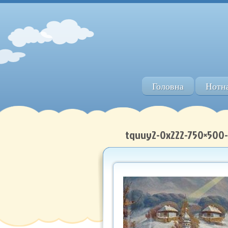
Головна
Нотна
tquuy2-0x222-750×500