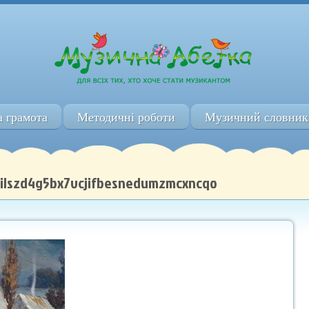
 грамота
Методичні роботи
Музичний словник
-ilszd4g5bx7vcjifbesnedumzmcxncqo