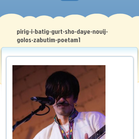
Головна
Нотна грамота
pirig-i-batig-gurt-sho-daye-novij-
golos-zabutim-poetam1
Методичні роботи
Музичний словник
Рекомендуємо