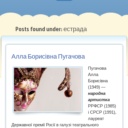
Головна
Нотна грамота
Posts found under: естрада
Методичні роботи
Музичний словник
Алла Борисівна Пугачова
Рекомендуємо
Пугачова
Алла
Борисівна
(1949) —
народна
артистка
РРФСР (1985)
і СРСР (1991),
лауреат
Державної премії Росії в галузі театрального