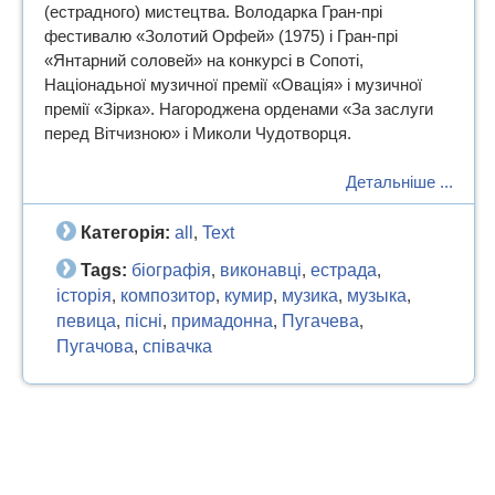
(естрадного) мистецтва. Володарка Гран-прі
фестивалю «Золотий Орфей» (1975) і Гран-прі
«Янтарний соловей» на конкурсі в Сопоті,
Націонадьної музичної премії «Овація» і музичної
премії «Зірка». Нагороджена орденами «За заслуги
перед Вітчизною» і Миколи Чудотворця.
Детальніше ...
Категорія:
all
Text
,
Tags:
біографія
виконавці
естрада
,
,
,
історія
композитор
кумир
музика
музыка
,
,
,
,
,
певица
пісні
примадонна
Пугачева
,
,
,
,
Пугачова
співачка
,