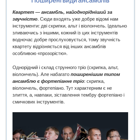
Поширені види ансамблів
Квартет — ансамбль, найоднорідніший за
звучністю
. Сюди входять уже добре відомі нам
інструменти: дві скрипки, альт і віолончель. Ідеально
зливаючись з іншими, кожний із цих інструментів
водночас добре прослуховується, тому звучність
квартету відрізняється від інших ансамблів
особливою «прозорістю».
Однорідний і склад струнного тріо (скрипка, альт,
віолончель). Але набагато
поширенішим типом
ансамблю є фортепіанне тріо
: скрипка,
віолончель, фортепіано. Тут характерним є не
злиття, а, навпаки, зіставлення тембру фортепіано і
смичкових інструментів.