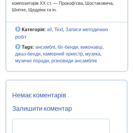
композиторів XX ст. — Прокоф’єва, Шостаковича,
Шнітке, Щедріна та ін.
Категорія:
all
Text
Записи методичних
,
,
робiт
Tags:
ансамблі
біг-бенди
виконавці
,
,
,
джаз-бенди
камерний оркестр
музика
,
,
,
музичні поради
різновиди ансамблів
,
Немає коментарів
Залишити коментар