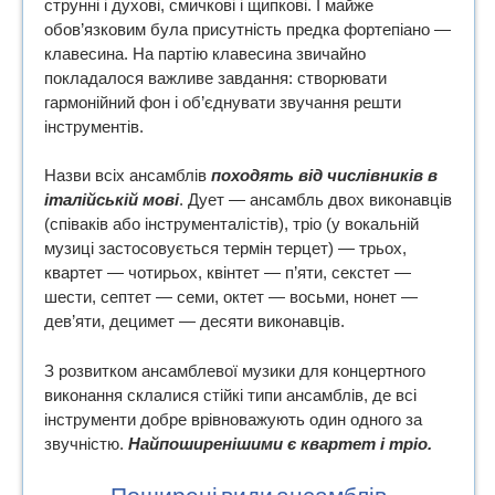
струнні і духові, смичкові і щипкові. І майже
обов’язковим була присутність предка фортепіано —
клавесина. На партію клавесина звичайно
покладалося важливе завдання: створювати
гармонійний фон і об’єднувати звучання решти
інструментів.
Назви всіх ансамблів
походять від числівників в
італійській мові
. Дует — ансамбль двох виконавців
(співаків або інструменталістів), тріо (у вокальній
музиці застосовується термін терцет) — трьох,
квартет — чотирьох, квінтет — п’яти, секстет —
шести, септет — семи, октет — восьми, нонет —
дев’яти, децимет — десяти виконавців.
З розвитком ансамблевої музики для концертного
виконання склалися стійкі типи ансамблів, де всі
інструменти добре врівноважують один одного за
звучністю.
Найпоширенішими є квартет і тріо.