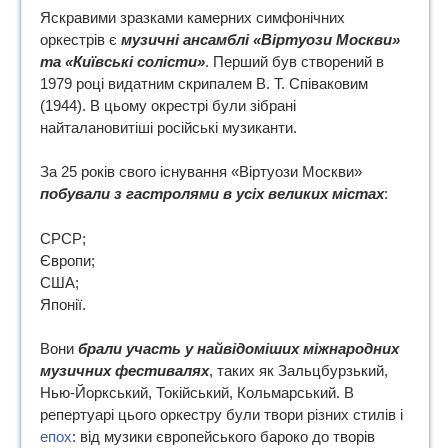
Яскравими зразками камерних симфонічних
оркестрів є
музичні ансамблі «Віртуози Москви»
та «Київські солісти»
. Перший був створений в
1979 році видатним скрипалем В. Т. Співаковим
(1944). В цьому окрестрі були зібрані
найталановитіші російські музиканти.
За 25 років свого існування «Віртуози Москви»
побували з гастролями в усіх великих містах
:
СРСР;
Європи;
США;
Японії.
Вони
брали участь у найвідоміших міжнародних
музичних фестивалях
, таких як Зальцбурзький,
Нью-Йоркський, Токійський, Кольмарський. В
репертуарі цього оркестру були твори різних стилів і
епох
: від музики європейського бароко до творів