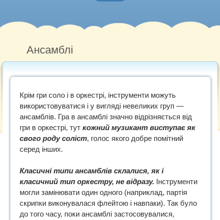
Головна
Нотна грамота
Ансамблі
Методичні роботи
Музичний словник
Крім гри соло і в оркестрі, інструменти можуть
Рекомендуємо
використовуватися і у вигляді невеликих груп —
ансамблів. Гра в ансамблі значно відрізняється від
гри в оркестрі, тут
кожний музикант виступає як
свого роду соліст
, голос якого добре помітний
серед інших.
Класичні типи ансамблів склалися, як і
класичний тип оркестру, не відразу.
Інструменти
могли замінювати один одного (наприклад, партія
скрипки виконувалася флейтою і навпаки). Так було
до того часу, поки ансамблі застосовувалися,