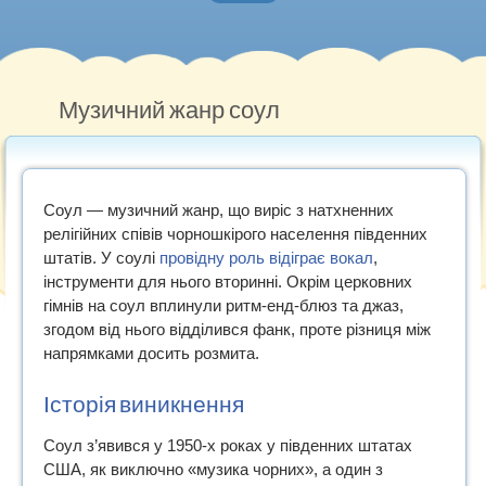
Головна
Нотна грамота
Музичний жанр соул
Методичні роботи
Музичний словник
Соул — музичний жанр, що виріс з натхненних
Рекомендуємо
релігійних співів чорношкірого населення південних
штатів. У соулі
провідну роль відіграє вокал
,
інструменти для нього вторинні. Окрім церковних
гімнів на соул вплинули ритм-енд-блюз та джаз,
згодом від нього відділився фанк, проте різниця між
напрямками досить розмита.
Історія виникнення
Соул з’явився у 1950-х роках у південних штатах
США, як виключно «музика чорних», а один з