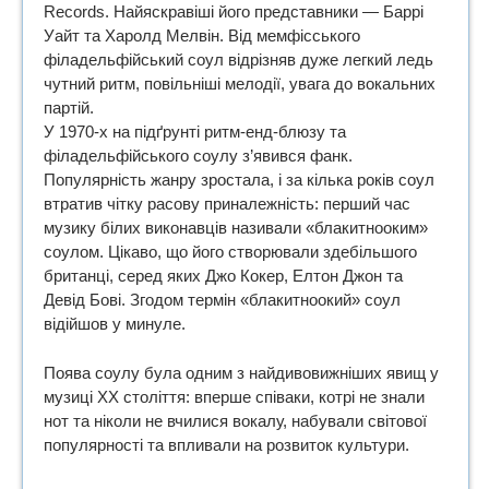
Records. Найяскравіші його представники — Баррі
Уайт та Харолд Мелвін. Від мемфісського
філадельфійський соул відрізняв дуже легкий ледь
чутний ритм, повільніші мелодії, увага до вокальних
партій.
У 1970-х на підґрунті ритм-енд-блюзу та
філадельфійського соулу з’явився фанк.
Популярність жанру зростала, і за кілька років соул
втратив чітку расову приналежність: перший час
музику білих виконавців називали «блакитнооким»
соулом. Цікаво, що його створювали здебільшого
британці, серед яких Джо Кокер, Елтон Джон та
Девід Бові. Згодом термін «блакитноокий» соул
відійшов у минуле.
Поява соулу була одним з найдивовижніших явищ у
музиці ХХ століття: вперше співаки, котрі не знали
нот та ніколи не вчилися вокалу, набували світової
популярності та впливали на розвиток культури.