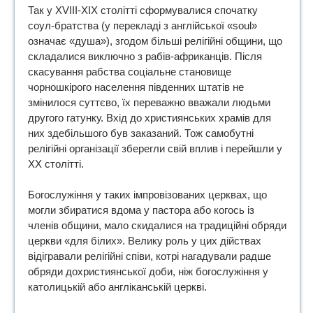
Так у XVIII-XIX столітті сформувалися спочатку
соул-братства (у перекладі з англійської «soul»
означає «душа»), згодом більші релігійні общини, що
складалися виключно з рабів-африканців. Після
скасування рабства соціальне становище
чорношкірого населення південних штатів не
змінилося суттєво, їх переважно вважали людьми
другого гатунку. Вхід до християнських храмів для
них здебільшого був заказаний. Тож самобутні
релігійні організації зберегли свій вплив і перейшли у
ХХ столітті.
Богослужіння у таких імпровізованих церквах, що
могли збиратися вдома у пастора або когось із
членів общини, мало скидалися на традиційні обряди
церкви «для білих». Велику роль у цих дійствах
відігравали релігійні співи, котрі нагадували радше
обряди дохристиянської доби, ніж богослужіння у
католицькій або англіканській церкві.