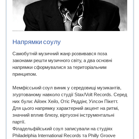
Напрямки соулу
Самобутній музичний жанр розвивався поза
законами решти музичного світу, а два основні
напрямки сформувалися за територіальним
принципом.
Мемфісський соул виник у середовищі музикантів,
згуртованому навколо студії Stax/Volt Records. Серед
них були: Айзек Хейз, Отіс Реддінг, Уілсон Пікетт.
Для цього напрямку характерний акцент на ритмі,
значний вплив блюзу, віртуозні інструментальні
партії.
Філадельфійський соул записували на студіях
Philadelphia International Records та Philly Groove