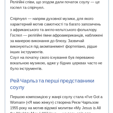
Релігійні співи, що згодом дали початок соулу — це
госпел та спірічуел.
Спірічуел — напрям духовної музики, для якого
характерний мотив самотності та багато запозичень
з африканського та англо-кельтського фольклору.
Госпел — релігійні гімни афроамериканців, наближені
за манерою виконання до блюзу. Зазвичай
виконуються під акомпанемент фортепіано, рідше
інших інструментів.
Соул на початку свого існування був переважно
вокальною музикою, адже у бідних церквах часто не
було інструментів.
Рей Чарльз та перші представники
соулу
Першою композицією у жанрі соулу стала «I’ve Got a
Woman» («Я маю жінку») створена Реєм Чарльзом
1955 року на мотив відомої молитви «My Jesus is All