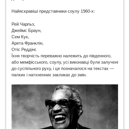
Найяскравіші представники соулу 1960-х:
Рей Чарльз,
Джеймс Браун,
Сем Кук,
Арета Франклін,
Отіс Реддінг.
Їхня творчість переважно належить до південного,
або мемфісського, соулу, усі виконавці були залучені
до суспільного руху, і це позначалося на текстах —
палких і натхненних закликах до змін.