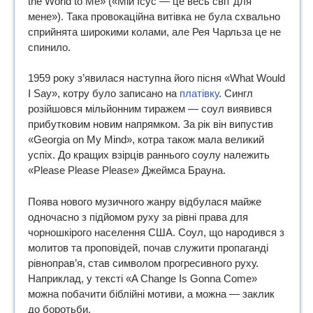
the World to Me» («Мій Ісус — це весь світ для
мене»). Така провокаційна витівка не була схвально
сприйнята широкими колами, але Рея Чарльза це не
спинило.
1959 року з’явилася наступна його пісня «What Would
I Say», котру було записано на
платівку
. Сингл
розійшовся мільйонним тиражем — соул виявився
прибутковим новим напрямком. За рік він випустив
«Georgia on My Mind», котра також мала великий
успіх. До кращих взірців раннього соулу належить
«Please Please Please» Джеймса Брауна.
Поява нового музичного жанру відбулася майже
одночасно з підйомом руху за рівні права для
чорношкірого населення США. Соул, що народився з
молитов та проповідей, почав служити пропаганді
рівноправ’я, став символом прогресивного руху.
Наприклад, у тексті «A Change Is Gonna Come»
можна побачити біблійні мотиви, а можна — заклик
до боротьби.