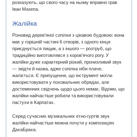
розказують, що свого часу на ньому вправно грав
Іван Мазепа.
Жалійка
Різновид дерев’яної сопілки з цікавою будовою: вона
має у горішній частині 6 отворів, з одного кінця
приєднується пищик, а з іншого — розтруб, що
традиційно виготовлявся з коров’ячого рогу. У
жалійки дуже характерний різкий, пронизливий звук
— звідти й назва, адже сопілка ніби плаче,
жаліється. Є припущення, що інструмент могли
використовувати у поховальних обрядах, але
достеменних свідчень щодо цього немає. Відомо, що
жалійки найчастіше робили та використовували
пастухи в Карпатах.
Серед сучасних музикальних етно-гуртів звук
жалійки найчастіше можна почути у композиціях
ДахаБраха.