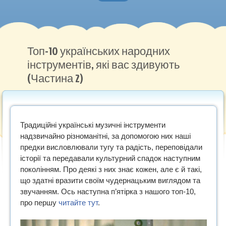
Головна
Нотна грамота
Топ-10 українських народних
інструментів, які вас здивують
Методичні роботи
(Частина 2)
Музичний словник
Рекомендуємо
Традиційні українські музичні інструменти
надзвичайно різноманітні, за допомогою них наші
предки висловлювали тугу та радість, переповідали
історії та передавали культурний спадок наступним
поколінням. Про деякі з них знає кожен, але є й такі,
що здатні вразити своїм чудернацьким виглядом та
звучанням. Ось наступна п’ятірка з нашого топ-10,
про першу
читайте тут
.