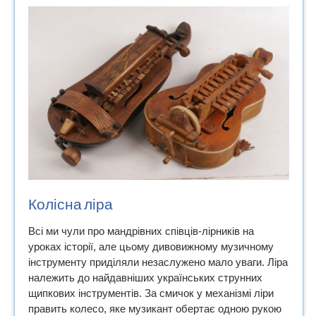
Колісна ліра
Всі ми чули про мандрівних співців-лірників на
уроках історії, але цьому дивовижному музичному
інструменту приділяли незаслужено мало уваги. Ліра
належить до найдавніших українських струнних
щипкових інструментів. За смичок у механізмі ліри
править колесо, яке музикант обертає одною рукою