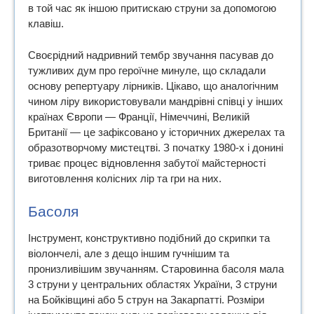
в той час як іншою притискаю струни за допомогою
клавіш.
Своєрідний надривний тембр звучання пасував до
тужливих дум про героїчне минуле, що складали
основу репертуару лірників. Цікаво, що аналогічним
чином ліру використовували мандрівні співці у інших
країнах Європи — Франції, Німеччині, Великій
Британії — це зафіксовано у історичних джерелах та
образотворчому мистецтві. З початку 1980-х і донині
триває процес відновлення забутої майстерності
виготовлення колісних лір та гри на них.
Басоля
Інструмент, конструктивно подібний до скрипки та
віолончелі, але з дещо іншим гучнішим та
пронизливішим звучанням. Старовинна басоля мала
3 струни у центральних областях України, 3 струни
на Бойківщині або 5 струн на Закарпатті. Розміри