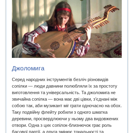
Джоломига
Серед народних інструментів безліч різновидів
сопілки — люди давнини полюбляли їх за простоту
виготовлення та універсальність. Та джоломига не
звичайна сопілка — вона має дві цівки, з’єднані між
собою так, аби музикант міг грати одночасно на обох.
Таку подвійну флейту робили з одного шматка
деревини, просвердлюючи у ньому два видовжених
отвори. Одна з цих сопілок-близнючок грає роль
басової партії, а друга змінює тональності та