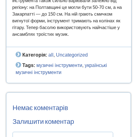
інструмента також сильно варіювали залежно від
регіону: на Полтавщині це могли бути 50-70 см, а на
Закарпатті — до 150 см. На ній грають смичком
вигнутої форми, інструмент тримають на колінах як
гітару. Тепер басолю використовують найчастіше у
ансамблях троїстих музик.
Категорія:
all
Uncategorized
,
Tags:
музичні інструменти
українські
,
музичні інструменти
Немає коментарів
Залишити коментар