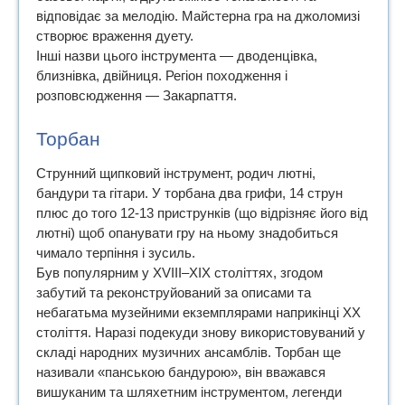
відповідає за мелодію. Майстерна гра на джоломизі
створює враження дуету.
Інші назви цього інструмента — дводенцівка,
близнівка, двійниця. Регіон походження і
розповсюдження — Закарпаття.
Торбан
Струнний щипковий інструмент, родич лютні,
бандури та гітари. У торбана два грифи, 14 струн
плюс до того 12-13 приструнків (що відрізняє його від
лютні) щоб опанувати гру на ньому знадобиться
чимало терпіння і зусиль.
Був популярним у XVIII–XIX століттях, згодом
забутий та реконструйований за описами та
небагатьма музейними екземплярами наприкінці ХХ
століття. Наразі подекуди знову використовуваний у
складі народних музичних ансамблів. Торбан ще
називали «панською бандурою», він вважався
вишуканим та шляхетним інструментом, легенди