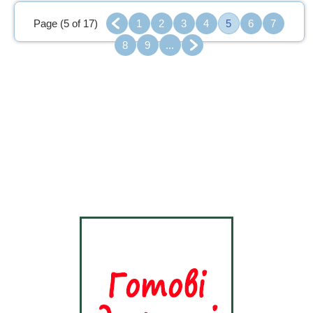
Page (5 of 17)
1
2
3
4
5
6
7
8
9
...