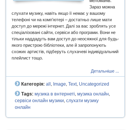
меломанів.
Зараз можна
слухати музику, навіть якщо її немає у вашому
телефоні чи на комп’ютері – достатньо лише мати
доступ до мережі інтернет. Далі за вас зроблять усе
спеціалізовані сайти, сервіси або програми. Вони не
тільки наддадуть вам доступ до неосяжної для будь-
якого пристрою бібліотеки, але й запропонують
схожих артистів, підберуть слухачеві індивідуальний
плейлист тощо.
Детальніше ...
Категорія:
all
Image
Text
Uncategorized
,
,
,
Tags:
музика в внтернеті
музика онлайн
,
,
сервіси онлайн музики
слухати музику
,
онлайн