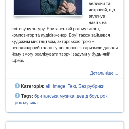
великий та
яскравий, що
вплинув
навіть на
світову культуру. Британський рок-музикант,
композитор та аудіоінженер, Боуї також займався
художнім мистецтвом, акторською грою –
неординарний талант у поєднанні з харизмою давали
йому змогу реалізувати творчі задуми у будь-якій
сфері.
Детальніше ...
Категорія:
all
Image
Text
Без рубрики
,
,
,
Tags:
британська музика
девід боуї
рок
,
,
,
рок музика