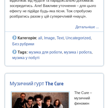
відволікає від нудьги та парадоксально допомагає
зосередитись. Але! Важливе уточнення – для цього
ефекту не підійде будь-яка пісня. Тож спробуємо
розібратись разом у цій суперечливій «науці».
Детальніше ...
Категорія:
all
Image
Text
Uncategorized
,
,
,
,
Без рубрики
Tags:
музика для роботи
музика і робота
,
,
музика у побуті
Музичний гурт The Cure
The Cure –
музичний
феномен