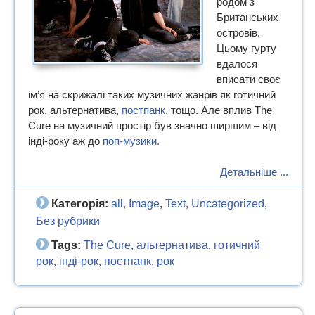
родом з
Британських
островів.
Цьому гурту
вдалося
вписати своє
ім’я на скрижалі таких музичних жанрів як готичний
рок, альтернатива,
постпанк
, тощо. Але вплив The
Cure на музичний простір був значно ширшим – від
інді-року аж до
поп-музики.
Детальніше ...
Категорія:
all
Image
Text
Uncategorized
,
,
,
,
Без рубрики
Tags:
The Cure
альтернатива
готичний
,
,
рок
інді-рок
постпанк
рок
,
,
,