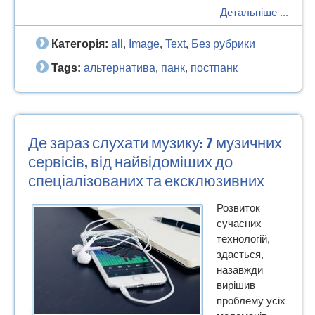
Детальніше ...
Категорія:
all
Image
Text
Без рубрики
,
,
,
Tags:
альтернатива
панк
постпанк
,
,
Де зараз слухати музику: 7 музичних
сервісів, від найвідоміших до
спеціалізованих та ексклюзивних
Розвиток
сучасних
технологій,
здається,
назавжди
вирішив
проблему усіх