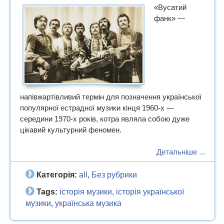
«Вусатий
фанк» —
напівжартівливий термін для позначення української
популярної естрадної музики кінця 1960-х —
середини 1970-х років, котра являла собою дуже
цікавий культурний феномен.
Детальніше ...
Категорія:
all
Без рубрики
,
Tags:
історія музики
історія української
,
музики
українська музика
,