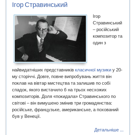
Ігор Стравинський
Ігор
Стравинський
– російський
композитор та
один з
найвидатніших представників
класичної музики
у 20-
му сторіччі. Довге, повне випробувань життя він
поклав на вівтар мистецтва та залишив по собі
спадок, якого вистачило б на трьох несхожих
композиторів. Доля «покидала» Стравинського по
світові – він вимушено змінив три громадянства:
російське, французьке, американське, а похований
був у Венеції.
Детальніше ...