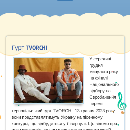
Головна
Нотна грамота
Методичні роботи
Гурт TVORCHI
Музичний словник
У середині
Рекомендуємо
грудня
минулого року
на фіналі
Національного
відбору на
Євробачення
переміг
тернопільський гурт TVORCHI. 13 травня 2023 року
вони представлятимуть Україну на пісенному
конкурсі, що відбудеться у Ліверпулі. Що відомо про
цих музикантів, та чим вони змогли вразити журі?