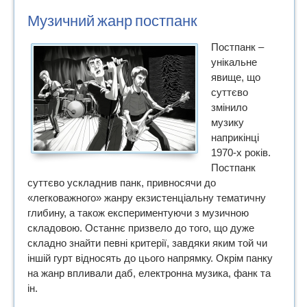
Музичний жанр постпанк
Постпанк –
унікальне
явище, що
суттєво
змінило
музику
наприкінці
1970-х років.
Постпанк
суттєво ускладнив панк, привносячи до
«легковажного» жанру екзистенціальну тематичну
глибину, а також експериментуючи з музичною
складовою. Останнє призвело до того, що дуже
складно знайти певні критерії, завдяки яким той чи
іншій гурт відносять до цього напрямку. Окрім панку
на жанр впливали даб, електронна музика, фанк та
ін.